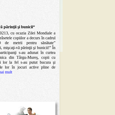
ă părinţii şi bunicii“
 20213, cu ocazia Zilei Mondiale a
râsetele copiilor a decurs în cadrul
00 de metrii pentru sănătate”
 mişcaţi-vă părinţii şi bunicii!” În
rticipanţi s-au adunat în curtea
unica din Târgu-Mureş, copii cu
ii lor la fel s-au putut bucura şi
ile lor în jocuri active pline de
mai mult