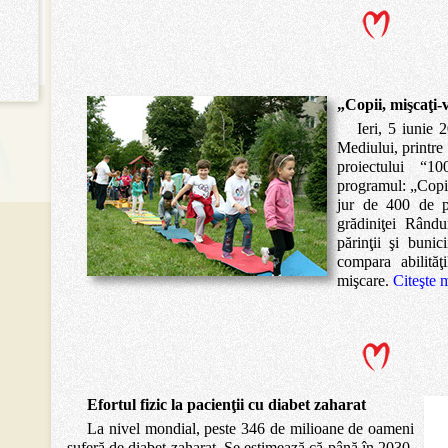
„Copii, mişcaţi-v
Ieri, 5 iunie
Mediului, printre 
proiectului “1
programul: „Copii,
jur de 400 de pa
grădiniţei Rând
părinţii şi bunic
compara abilităţ
mişcare.
Citeşte 
Efortul fizic la pacienţii cu diabet zaharat
La nivel mondial, peste 346 de milioane de oameni
suferă de diabet zaharat. Se estimează că până în 2030,