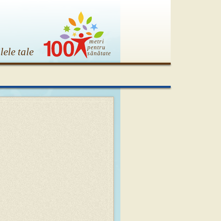
metri
pentru
lele tale
sănătate