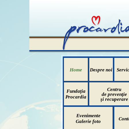
Home
Despre noi
Servic
Centru
Fundaţia
de prevenţie
Procardia
şi recuperare
Evenimente
Cont
Galerie foto