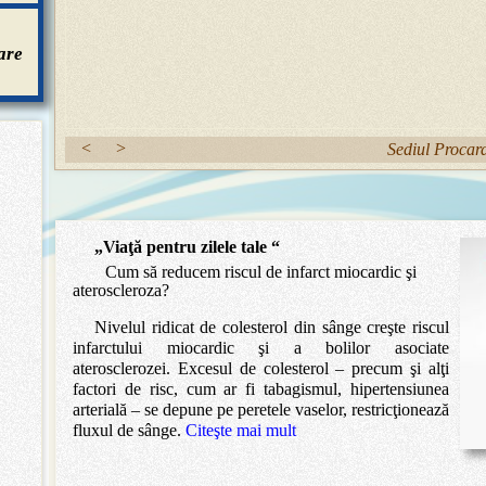
are
<
>
Sediul Procard
„Viaţă pentru zilele tale “
Cum să reducem riscul de infarct miocardic şi
ateroscleroza?
Nivelul ridicat de colesterol din sânge creşte riscul
infarctului miocardic şi a bolilor asociate
aterosclerozei. Excesul de colesterol – precum şi alţi
factori de risc, cum ar fi tabagismul, hipertensiunea
arterială – se depune pe peretele vaselor, restricţionează
fluxul de sânge.
Citeşte mai mult