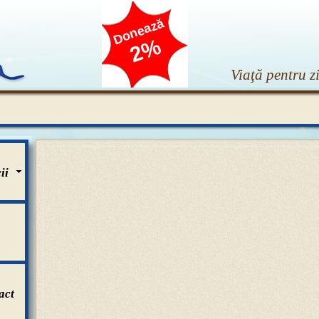
Donează
2%
Viaţă pentru zi
ii
act