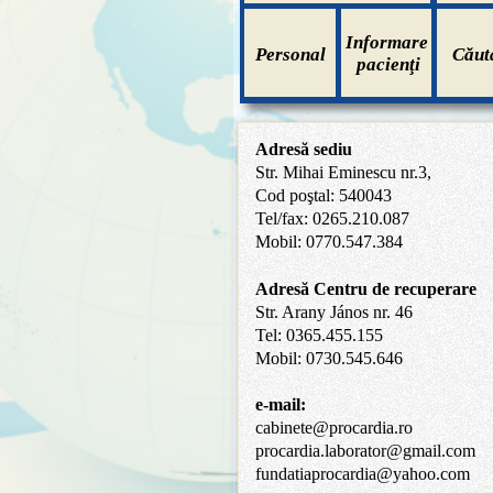
Informare
Personal
Căut
pacienţi
Adresă sediu
Str. Mihai Eminescu nr.3,
Cod poştal: 540043
Tel/fax: 0265.210.087
Mobil: 0770.547.384
Adresă Centru de recuperare
Str. Arany János nr. 46
Tel: 0365.455.155
Mobil: 0730.545.646
e-mail:
cabinete@procardia.ro
procardia.laborator@gmail.com
fundatiaprocardia@yahoo.com